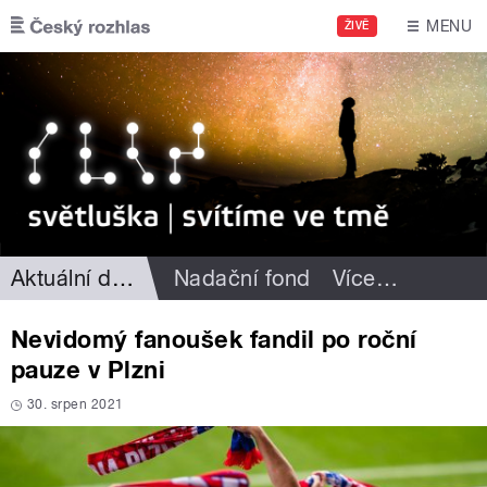
Přejít k hlavnímu obsahu
MENU
ŽIVĚ
Aktuální dění
Nadační fond
Více
…
Nevidomý fanoušek fandil po roční
pauze v Plzni
30. srpen 2021