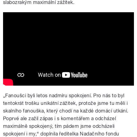
slabozrakým maximální zážitek.
Nevidomý fanoušek na fotbalovém
utkání v Plzni
„Fanoušci byli letos nadmíru spokojení. Pro nás to byl
tentokrát trošku unikátní zážitek, protože jsme tu měli i
skalního fanouška, který chodí na každé domácí utkání.
Poprvé ale zažil zápas i s komentářem a odcházel
maximálně spokojený, tím pádem jsme odcházeli
spokojení i my,“ doplnila ředitelka Nadačního fondu