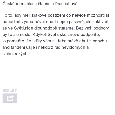
Českého rozhlasu Gabriela Drastichová.
I o to, aby měli zrakově postižení co nejvíce možností si
pohodlně vychutnávat sport nejen pasivně, ale i aktivně,
se ve Světlušce dlouhodobě staráme. Bez vaší podpory
by to ale nešlo. Kdykoli Světlušku znovu podpoříte,
vzpomeňte, že i díky vám si třeba právě chuť z pohybu
and fandění užije i někdo z řad nevidomých a
slabozrakých.