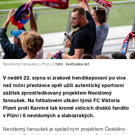
Nevidomý fanoušek v Plzni
|
foto:
svetluska.net
V neděli 22. srpna si zrakově hendikepovaní po více
než roční přestávce opět užili autentický sportovní
zážitek zprostředkovaný projektem Nevidomý
fanoušek. Na fotbalovém utkání týmů FC Viktoria
Plzeň proti Karviné tak kromě vidících diváků fandilo
v Plzni i 6 nevidomých a slabozrakých.
Nevidomý fanoušek je společným projektem Českého