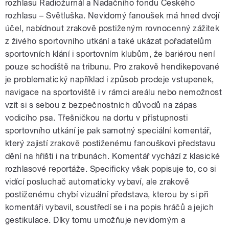
rozhlasu Radiožurnál a Nadačního fondu Českého
rozhlasu – Světluška. Nevidomý fanoušek má hned dvojí
účel, nabídnout zrakově postiženým rovnocenný zážitek
z živého sportovního utkání a také ukázat pořadatelům
sportovních klání i sportovním klubům, že bariérou není
pouze schodiště na tribunu. Pro zrakově hendikepované
je problematický například i způsob prodeje vstupenek,
navigace na sportoviště i v rámci areálu nebo nemožnost
vzít si s sebou z bezpečnostních důvodů na zápas
vodicího psa. Třešničkou na dortu v přístupnosti
sportovního utkání je pak samotný speciální komentář,
který zajistí zrakově postiženému fanouškovi představu
dění na hřišti i na tribunách. Komentář vychází z klasické
rozhlasové reportáže. Specificky však popisuje to, co si
vidící posluchač automaticky vybaví, ale zrakově
postiženému chybí vizuální představa, kterou by si při
komentáři vybavil, soustředí se i na popis hráčů a jejich
gestikulace. Díky tomu umožňuje nevidomým a