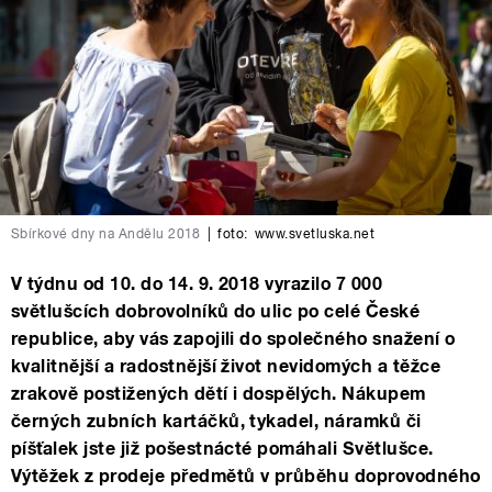
Sbírkové dny na Andělu 2018
|
foto:
www.svetluska.net
V týdnu od 10. do 14. 9. 2018 vyrazilo 7 000
světlušcích dobrovolníků do ulic po celé České
republice, aby vás zapojili do společného snažení o
kvalitnější a radostnější život nevidomých a těžce
zrakově postižených dětí i dospělých. Nákupem
černých zubních kartáčků, tykadel, náramků či
píšťalek jste již pošestnácté pomáhali Světlušce.
Výtěžek z prodeje předmětů v průběhu doprovodného