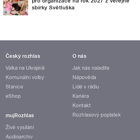
pro organizace na rok 2027 z veřejné
sbírky Světluška
Český rozhlas
O nás
Válka na Ukrajině
Jak nás naladíte
Komunální volby
Nápověda
Stanice
Lidé v rádiu
eShop
Kariéra
Kontakt
Rozhlasový poplatek
mujRozhlas
Živé vysílání
Audioarchiv