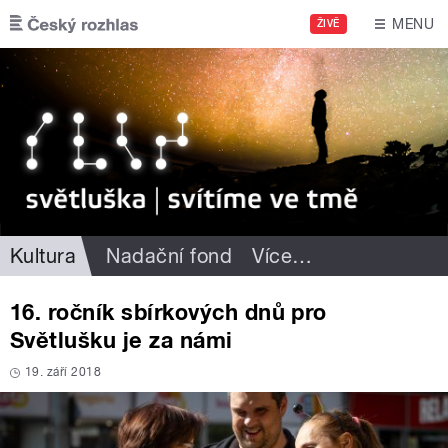
Přejít k hlavnímu obsahu
MENU
ŽIVĚ
Kultura
Nadační fond
Více
…
16. ročník sbírkových dnů pro
Světlušku je za námi
19. září 2018