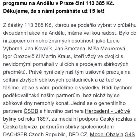
programu na Andělu v Praze činí 113 385 Kč.
Děkujeme, že s námi pomáháte už 15 let!
Z částky 113 385 Kč, kterou se podařilo vybrat v průběhu
dvoudenní akce na Andělu, máme velikou radost. Bylo do
ní zapojeno mnoho známých osobností jako Lucie
Výborná, Jan Kovařík, Jan Smetana, Míša Maurerová,
Igor Orozovič či Martin Kraus, kteří vždy ve dvojici s
nevidomými pomáhali v ulicích s prodejem sbírkových
předmětů. Právě nyní celý náš tým usilovně pracuje na
sčítání zbylých sbírkových pokladniček a už teď se
těšíme, až se s vámi podělíme o výsledky. Rádi bychom
poděkovali také našim partnerům, bez nichž by se
sbírkové dny nemohly konat. Jedná se o generálního
partnera
ČSOB
a hlavního partnera
Herbadent - Léčivé
byliny od roku 1897
, za mediální podporu
Český rozhlas
a
Česká televize
, partnerům sbírky společnostem
DACHSER Czech Republic, DPD CZ,
Model Obaly
a
G4S