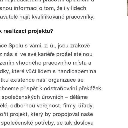
snou informaci o tom, že i v lidech
atelé najít kvalifikované pracovníky.
 realizaci projektu?
e Spolu s vámi, z. ú., jsou zrakově
z nás si ve své kariéře prošel stejnou
ezením vhodného pracovního místa a
dky, které vůči lidem s handicapem na
átku existence naší organizace se
ž chceme přispět k odstraňování překážek
h společenských úrovních – děláme
ělé, odbornou veřejnost, firmy, úřady,
vořit projekt, který by propojoval naše
é společenské potřeby, se tak doslova