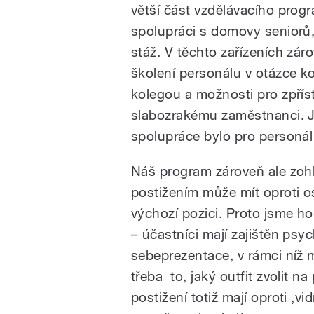
větší část vzdělávacího pro
spolupráci s domovy seniorů,
stáž. V těchto zařízeních zá
školení personálu v otázce 
kolegou a možnosti pro zpří
slabozrakému zaměstnanci. J
spolupráce bylo pro personál 
Náš program zároveň ale zohl
postižením může mít oproti 
výchozí pozici. Proto jsme ho
– účastníci mají zajištěn psy
sebeprezentace, v rámci níž 
třeba to, jaký outfit zvolit 
postižení totiž mají oproti ‚v