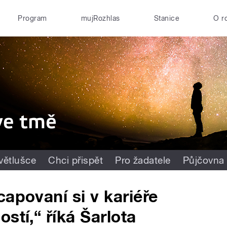
Program
mujRozhlas
Stanice
O r
větlušce
Chci přispět
Pro žadatele
Půjčovna
apovaní si v kariéře
stí,“ říká Šarlota