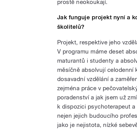
prostě neokoukají.
Jak funguje projekt nyní a kd
školitelů?
Projekt, respektive jeho vzdě
V programu máme deset absol
maturantů i studenty a absolv
měsíčně absolvují celodenní k
dosavadní vzdělání a zaměřen
zejména práce v pečovatelský
poradenství a jak jsem už zmí
k dispozici psychoterapeut a
nejen jejich budoucího profes
jako je nejistota, nízké seb