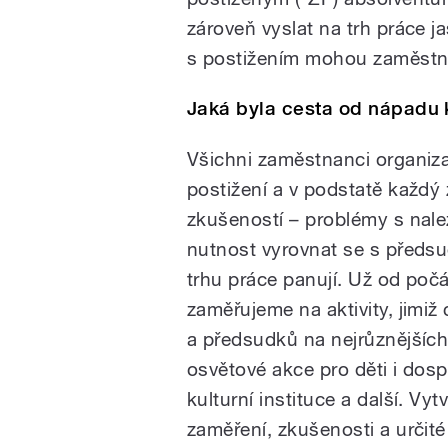
zároveň vyslat na trh práce ja
s postižením mohou zaměstnav
Jaká byla cesta od nápadu k
Všichni zaměstnanci organizac
postižení a v podstatě každý 
zkušeností – problémy s nal
nutnost vyrovnat se s předsu
trhu práce panují. Už od poč
zaměřujeme na aktivity, jimi
a předsudků na nejrůznějšíc
osvětové akce pro děti i dosp
kulturní instituce a další. Vyt
zaměření, zkušenosti a určit