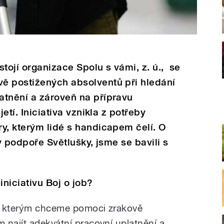
 stojí organizace Spolu s vámi, z. ú., se
ě postižených absolventů při hledání
atnění a zároveň na přípravu
jetí. Iniciativa vznikla z potřeby
y, kterým lidé s handicapem čelí. O
ky podpoře Světlušky, jsme se bavili s
iniciativu Boj o job?
t, kterým chceme pomoci zrakově
 najít adekvátní pracovní uplatnění a