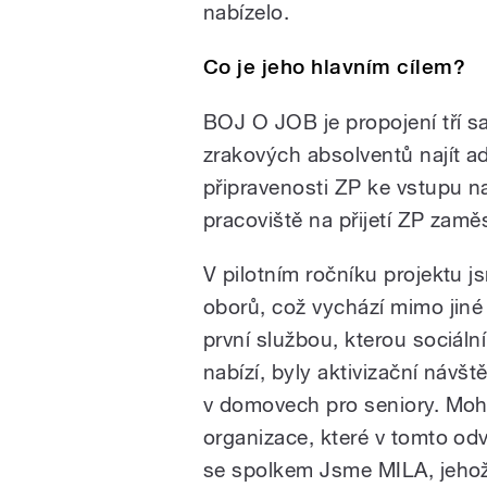
nabízelo.
Co je jeho hlavním cílem?
BOJ O JOB je propojení tří 
zrakových absolventů najít ad
připravenosti ZP ke vstupu n
pracoviště na přijetí ZP zamě
V pilotním ročníku projektu j
oborů, což vychází mimo jiné
první službou, kterou sociáln
nabízí, byly aktivizační náv
v domovech pro seniory. Mohl
organizace, které v tomto odv
se spolkem Jsme MILA, jehož 