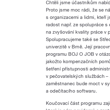
Chtěli jsme účastníkům nabíd
Proto jsme moc rádi, že se n
s organizacemi a lidmi, kteř
radost např. ze spolupráce s
na zvyšování kvality práce v
Spolupracujeme také se Stře
univerzitě v Brně. Její pracov
programu BOJ O JOB v otázce
jakožto kompenzačních pomůc
šetření přístupnosti adminis
v pečovatelských službách – 
zaměstnanec bude moct v sys
a odečítacího softwaru.
Koučovací část programu zaj