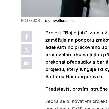
BOJ O JOB
|
foto:
svetluska.net
Projekt "Boj o job", za nímž
zaměřuje na podporu zrakov
adekvátního pracovního upl
pracovního trhu na jejich při
překonat předsudky a bariér
projektu, který funguje i dí
Šarlotou Hambergerovou.
Představíš, prosím, stručně 
Jedná se o inovativní projek
postiženým (*ZP) absolventům