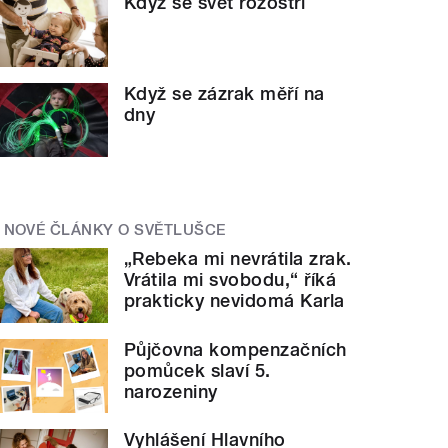
Když se svět rozostří
Když se zázrak měří na
dny
NOVÉ ČLÁNKY O SVĚTLUŠCE
„Rebeka mi nevrátila zrak.
Vrátila mi svobodu,“ říká
prakticky nevidomá Karla
Půjčovna kompenzačních
pomůcek slaví 5.
narozeniny
Vyhlášení Hlavního