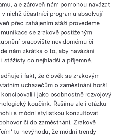
gramu, ale zároveň nám pomohou navázat
 v nichž účastníci programu absolvují
roveň před zahájením stáží provedeme
komunikace se zrakově postiženým
stupnění pracoviště nevidomému či
de nám zkrátka o to, aby navázání
i stážisty co nejhladší a příjemné.
edňuje i fakt, že člověk se zrakovým
ostatním uchazečům o zaměstnání horší
 koncipovali i jako osobnostně rozvojový
chologický koučink. Řešíme ale i otázku
mohli s módní stylistkou konzultovat
na pohovor či do zaměstnání. Zrakově
idícím‘ tu nevýhodu, že módní trendy