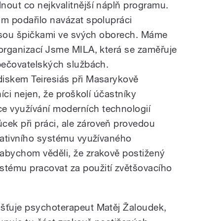
nout co nejkvalitnější náplň programu.
ám podařilo navázat spolupráci
í jsou špičkami ve svých oborech. Máme
 organizací Jsme MILA, která se zaměřuje
 pečovatelských službách.
diskem Teiresiás při Masarykově
níci nejen, že proškolí účastníky
 využívání moderních technologií
ek při práci, ale zároveň provedou
trativního systému využívaného
abychom věděli, že zrakově postižený
tému pracovat za použití zvětšovacího
išťuje psychoterapeut Matěj Žaloudek,