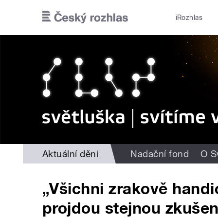
Přejít k hlavnímu obsahu
iRozhlas
Aktuální dění
Nadační fond
O S
„Všichni zrakově handic
projdou stejnou zkušeno